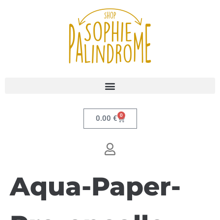
0
0.00
€
Aqua-Paper-