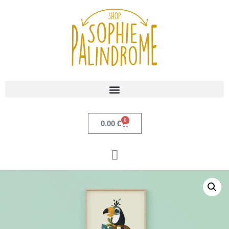
0
0.00
€