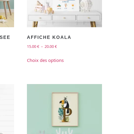
ISEE
AFFICHE KOALA
15.00
€
–
20.00
€
Choix des options