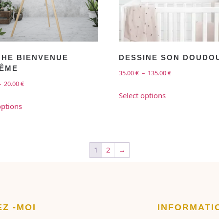
CHE BIENVENUE
DESSINE SON DOUDO
ÊME
35.00
€
–
135.00
€
–
20.00
€
Select options
options
1
2
→
EZ -MOI
INFORMATI