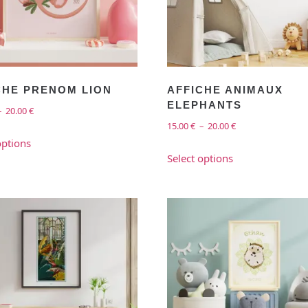
CHE PRENOM LION
AFFICHE ANIMAUX
ELEPHANTS
–
20.00
€
15.00
€
–
20.00
€
options
Select options