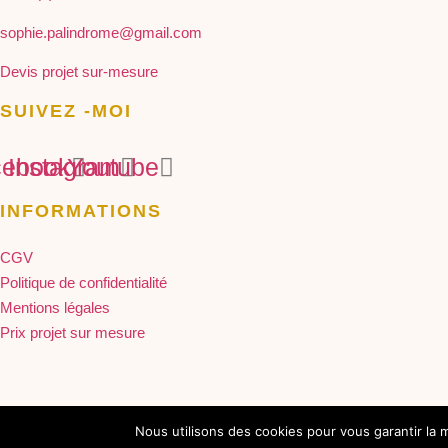
sophie.palindrome@gmail.com
Devis projet sur-mesure
SUIVEZ -MOI
cebook
Instagram
Youtube
INFORMATIONS
CGV
Politique de confidentialité
Mentions légales
Prix projet sur mesure
Nous utilisons des cookies pour vous garantir la m