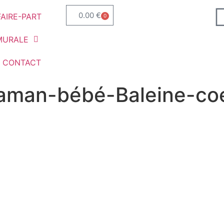
0.00
€
FAIRE-PART
0
MURALE
CONTACT
maman-bébé-Baleine-co