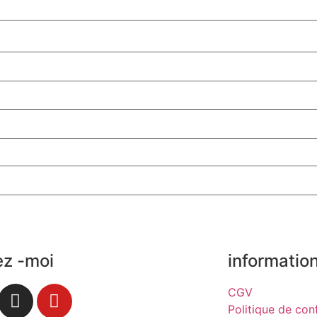
ez -moi
informatio
CGV
Politique de conf