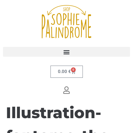
0
0.00
€
Illustration-