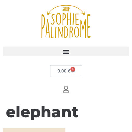
0
0.00
€
elephant