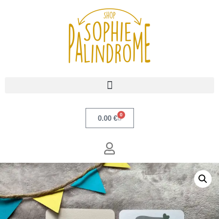
0
0.00
€